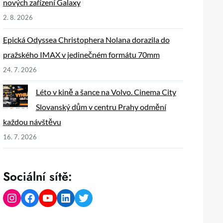
nových zařízení Galaxy
2. 8. 2026
Epická Odyssea Christophera Nolana dorazila do
pražského IMAX v jedinečném formátu 70mm
24. 7. 2026
Léto v kině a šance na Volvo. Cinema City
Slovanský dům v centru Prahy odmění
každou návštěvu
16. 7. 2026
Sociální sítě:
Instagram
Facebook
YouTube
LinkedIn
Twitter