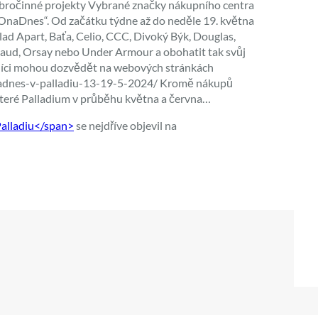
dobročinné projekty Vybrané značky nákupního centra
 OnaDnes“. Od začátku týdne až do neděle 19. května
lad Apart, Baťa, Celio, CCC, Divoký Býk, Douglas,
aud, Orsay nebo Under Armour a obohatit tak svůj
azníci mohou dozvědět na webových stránkách
adnes-v-palladiu-13-19-5-2024/ Kromě nákupů
které Palladium v průběhu května a června…
Palladiu</span>
se nejdříve objevil na