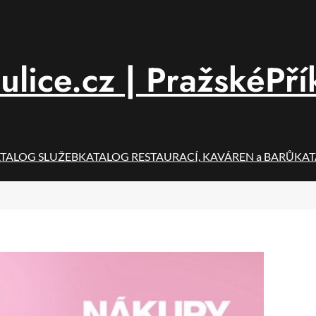
ulice.cz | PražskéPří
TALOG SLUŽEB
KATALOG RESTAURACÍ, KAVÁREN a BARŮ
KAT