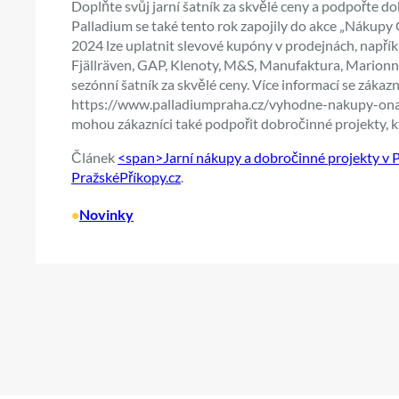
Doplňte svůj jarní šatník za skvělé ceny a podpořte 
Palladium se také tento rok zapojily do akce „Nákupy
2024 lze uplatnit slevové kupóny v prodejnách, napřík
Fjällräven, GAP, Klenoty, M&S, Manufaktura, Marionn
sezónní šatník za skvělé ceny. Více informací se zák
https://www.palladiumpraha.cz/vyhodne-nakupy-on
mohou zákazníci také podpořit dobročinné projekty, 
Článek
<span>Jarní nákupy a dobročinné projekty v 
PražskéPříkopy.cz
.
•
Novinky