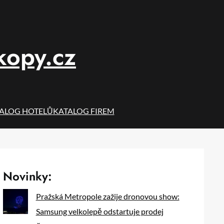
kopy.cz
ALOG HOTELŮ
KATALOG FIREM
Novinky:
Pražská Metropole zažije dronovou show:
Samsung velkolepě odstartuje prodej