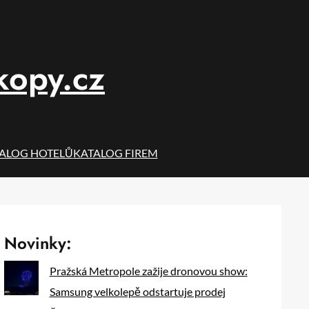
kopy.cz
ALOG HOTELŮ
KATALOG FIREM
Novinky:
Pražská Metropole zažije dronovou show:
Samsung velkolepě odstartuje prodej