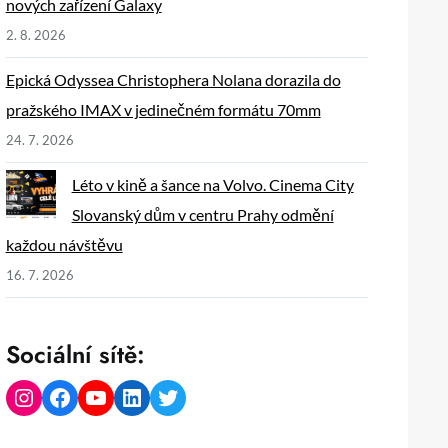
nových zařízení Galaxy
2. 8. 2026
Epická Odyssea Christophera Nolana dorazila do
pražského IMAX v jedinečném formátu 70mm
24. 7. 2026
Léto v kině a šance na Volvo. Cinema City
Slovanský dům v centru Prahy odmění
každou návštěvu
16. 7. 2026
Sociální sítě:
Instagram
Facebook
YouTube
LinkedIn
Twitter