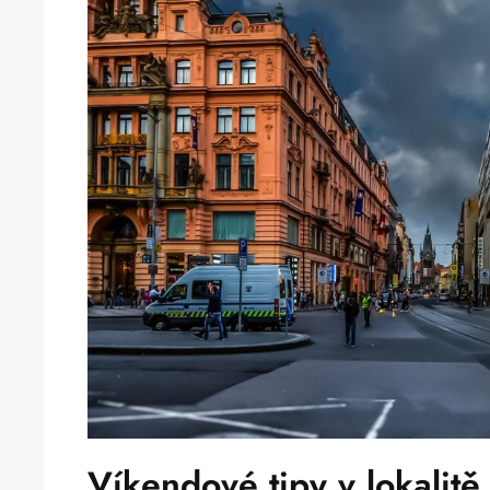
Víkendové tipy v lokalitě