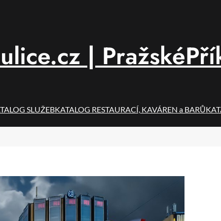
ulice.cz | PražskéPří
TALOG SLUŽEB
KATALOG RESTAURACÍ, KAVÁREN a BARŮ
KAT