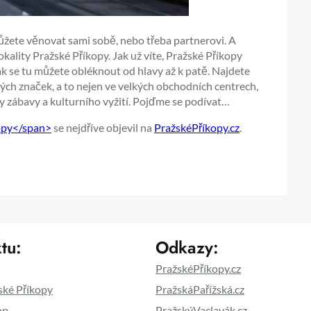
můžete věnovat sami sobě, nebo třeba partnerovi. A
okality Pražské Příkopy. Jak už víte, Pražské Příkopy
 tak se tu můžete obléknout od hlavy až k patě. Najdete
h značek, a to nejen ve velkých obchodních centrech,
sty zábavy a kulturního vyžití. Pojďme se podívat…
kopy</span>
se nejdříve objevil na
PražskéPříkopy.cz
.
tu:
Odkazy:
PražskéPříkopy.cz
ské Příkopy
PražskáPařížská.cz
op
PražskýVaclavák.cz