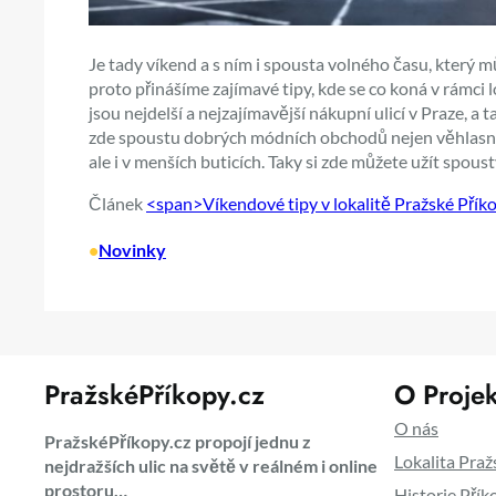
Je tady víkend a s ním i spousta volného času, který 
proto přinášíme zajímavé tipy, kde se co koná v rámci l
jsou nejdelší a nejzajímavější nákupní ulicí v Praze, a
zde spoustu dobrých módních obchodů nejen věhlasnýc
ale i v menších buticích. Taky si zde můžete užít spou
Článek
<span>Víkendové tipy v lokalitě Pražské Pří
•
Novinky
PražskéPříkopy.cz
O Projek
O nás
PražskéPříkopy.cz propojí jednu z
Lokalita Praž
nejdražších ulic na světě v reálném i online
prostoru…
Historie Přík