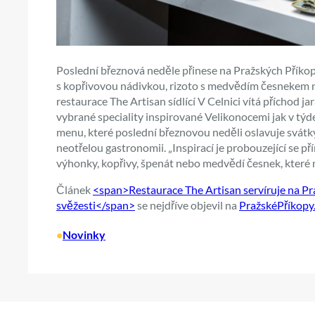
Poslední březnová neděle přinese na Pražských Příko
s kopřivovou nádivkou, rizoto s medvědím česnekem
restaurace The Artisan sídlící V Celnici vítá příchod 
vybrané speciality inspirované Velikonocemi jak v tý
menu, které poslední březnovou neděli oslavuje svátky j
neotřelou gastronomii. „Inspirací je probouzející se p
výhonky, kopřivy, špenát nebo medvědí česnek, které 
Článek
<span>Restaurace The Artisan servíruje na P
svěžesti</span>
se nejdříve objevil na
PražskéPříkopy
•
Novinky