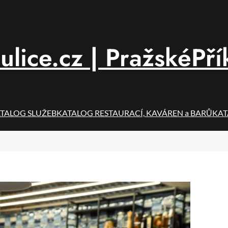
ulice.cz | PražskéPří
TALOG SLUŽEB
KATALOG RESTAURACÍ, KAVÁREN a BARŮ
KAT