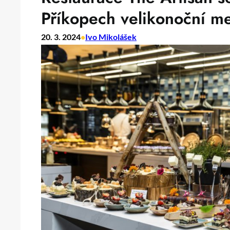
Příkopech velikonoční me
20. 3. 2024
•
Ivo Mikolášek