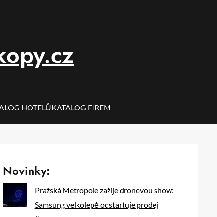
kopy.cz
ALOG HOTELŮ
KATALOG FIREM
Novinky:
Pražská Metropole zažije dronovou show:
Samsung velkolepě odstartuje prodej