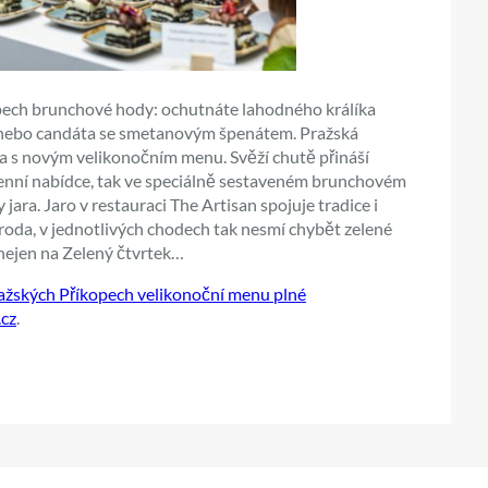
pech brunchové hody: ochutnáte lahodného králíka
 nebo candáta se smetanovým špenátem. Pražská
jara s novým velikonočním menu. Svěží chutě přináší
denní nabídce, tak ve speciálně sestaveném brunchovém
ara. Jaro v restauraci The Artisan spojuje tradice i
říroda, v jednotlivých chodech tak nesmí chybět zelené
nejen na Zelený čtvrtek…
ražských Příkopech velikonoční menu plné
.cz
.