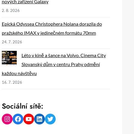
nových zařízení Galaxy
2. 8. 2026
Epická Odyssea Christophera Nolana dorazila do
pražského IMAX v jedinečném formátu 70mm
24. 7. 2026
Léto v kině a šance na Volvo. Cinema City
Slovanský dům v centru Prahy odmění
každou návštěvu
16. 7. 2026
Sociální sítě:
Instagram
Facebook
YouTube
LinkedIn
Twitter