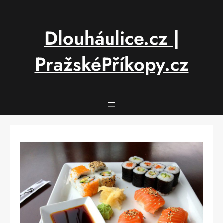
Přeskočit
na
obsah
Dlouháulice.cz |
PražskéPříkopy.cz