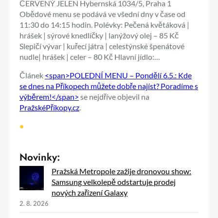
ČERVENÝ JELEN Hybernská 1034/5, Praha 1
Obědové menu se podává ve všední dny v čase od
11:30 do 14:15 hodin. Polévky: Pečená květáková |
hrášek | sýrové knedlíčky | lanýžový olej – 85 Kč
Slepičí vývar | kuřecí játra | celestýnské špenátové
nudle| hrášek | celer – 80 Kč Hlavní jídlo:…
Článek
<span>POLEDNÍ MENU – Pondělí 6.5.: Kde
se dnes na Příkopech můžete dobře najíst? Poradíme s
výběrem!</span>
se nejdříve objevil na
PražskéPříkopy.cz
.
•
Novinky:
Pražská Metropole zažije dronovou show:
Samsung velkolepě odstartuje prodej
nových zařízení Galaxy
2. 8. 2026