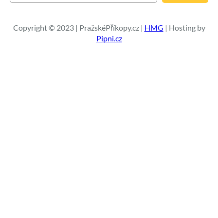
e
d
a
Copyright © 2023 | PražskéPříkopy.cz |
HMG
| Hosting by
t
Pipni.cz