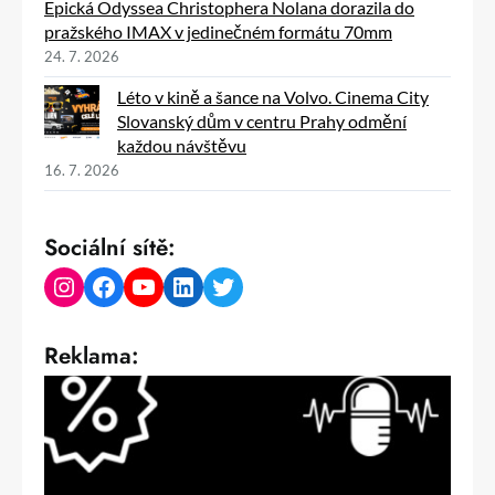
Epická Odyssea Christophera Nolana dorazila do
pražského IMAX v jedinečném formátu 70mm
24. 7. 2026
Léto v kině a šance na Volvo. Cinema City
Slovanský dům v centru Prahy odmění
každou návštěvu
16. 7. 2026
Sociální sítě:
Instagram
Facebook
YouTube
LinkedIn
Twitter
Reklama: