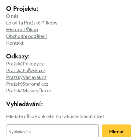
O Projektu:
O nás
Lokalita Pražské Příkopy
Historie Příkop
Obchodní oddělení
Kontakt
Odkazy:
PražskéPříkopy.cz
PražskáPařížská.cz
PražskýVaclavák.cz
PražskýStaromák.cz
PražskáMasaryčka.cz
Vyhledávání:
Hledáte něco konkrétního? Zkuste hledat níže!
H
Hledat
l