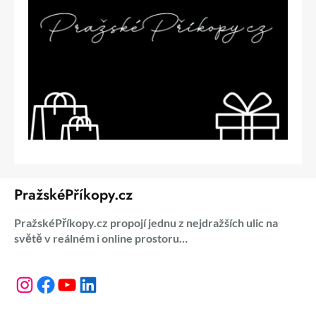
PražskéPříkopy.cz
PražskéPříkopy.cz propojí jednu z nejdražších ulic na
světě v reálném i online prostoru…
Instagram
Facebook
YouTube
LinkedIn