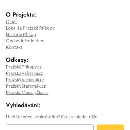
O Projektu:
O nás
Lokalita Pražské Příkopy
Historie Příkop
Obchodní oddělení
Kontakt
Odkazy:
PražskéPříkopy.cz
PražskáPařížská.cz
PražskýVaclavák.cz
PražskýStaromák.cz
PražskáMasaryčka.cz
Vyhledávání:
Hledáte něco konkrétního? Zkuste hledat níže!
H