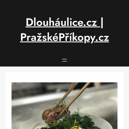
Přeskočit
na
obsah
Dlouháulice.cz |
PražskéPříkopy.cz