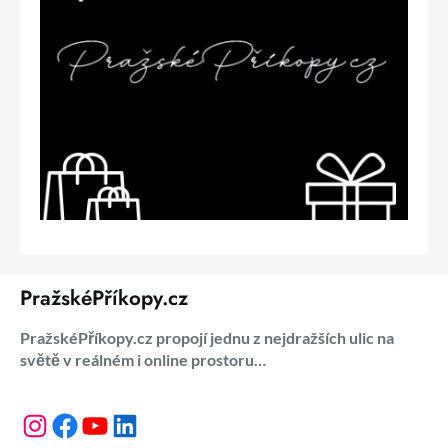
PražskéPříkopy.cz
PražskéPříkopy.cz propojí jednu z nejdražších ulic na
světě v reálném i online prostoru…
Instagram
Facebook
YouTube
LinkedIn