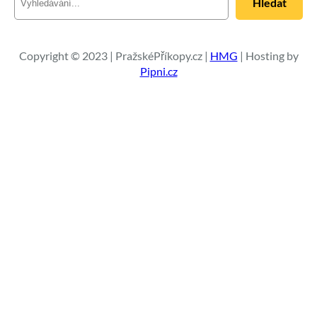
Hledat
l
e
d
a
Copyright © 2023 | PražskéPříkopy.cz |
HMG
| Hosting by
t
Pipni.cz