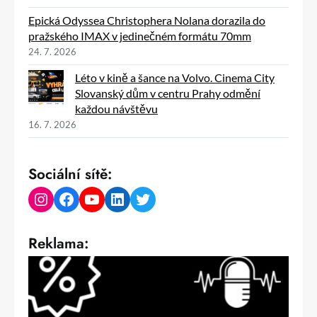
Epická Odyssea Christophera Nolana dorazila do
pražského IMAX v jedinečném formátu 70mm
24. 7. 2026
Léto v kině a šance na Volvo. Cinema City
Slovanský dům v centru Prahy odmění
každou návštěvu
16. 7. 2026
Sociální sítě:
Instagram
Facebook
YouTube
LinkedIn
Twitter
Reklama: