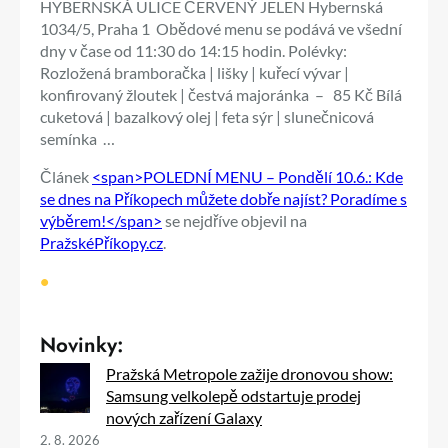
HYBERNSKÁ ULICE ČERVENÝ JELEN Hybernská
1034/5, Praha 1 Obědové menu se podává ve všední
dny v čase od 11:30 do 14:15 hodin. Polévky:
Rozložená bramboračka | lišky | kuřecí vývar |
konfirovaný žloutek | čestvá majoránka – 85 Kč Bílá
cuketová | bazalkový olej | feta sýr | slunečnicová
semínka …
Článek
<span>POLEDNÍ MENU – Pondělí 10.6.: Kde
se dnes na Příkopech můžete dobře najíst? Poradíme s
výběrem!</span>
se nejdříve objevil na
PražskéPříkopy.cz
.
•
Novinky:
Pražská Metropole zažije dronovou show:
Samsung velkolepě odstartuje prodej
nových zařízení Galaxy
2. 8. 2026