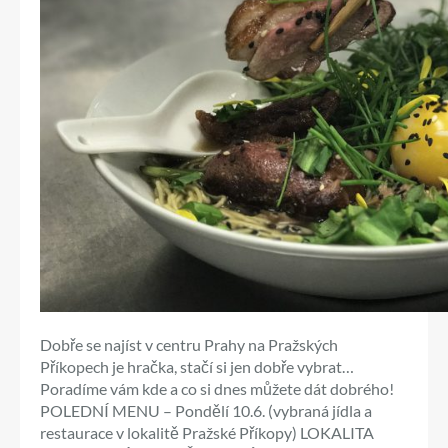
Dobře se najíst v centru Prahy na Pražských
Příkopech je hračka, stačí si jen dobře vybrat…
Poradíme vám kde a co si dnes můžete dát dobrého!
POLEDNÍ MENU – Pondělí 10.6. (vybraná jídla a
restaurace v lokalitě Pražské Příkopy) LOKALITA