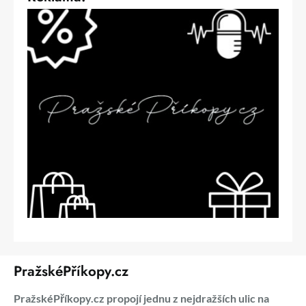
PražskéPříkopy.cz
PražskéPříkopy.cz propojí jednu z nejdražších ulic na