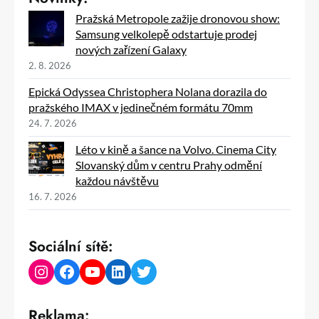
Pražská Metropole zažije dronovou show:
Samsung velkolepě odstartuje prodej
nových zařízení Galaxy
2. 8. 2026
Epická Odyssea Christophera Nolana dorazila do
pražského IMAX v jedinečném formátu 70mm
24. 7. 2026
Léto v kině a šance na Volvo. Cinema City
Slovanský dům v centru Prahy odmění
každou návštěvu
16. 7. 2026
Sociální sítě:
Instagram
Facebook
YouTube
LinkedIn
Twitter
Reklama: