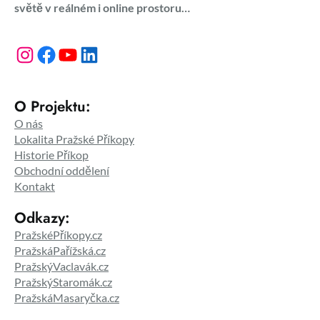
světě v reálném i online prostoru…
Instagram
Facebook
YouTube
LinkedIn
O Projektu:
O nás
Lokalita Pražské Příkopy
Historie Příkop
Obchodní oddělení
Kontakt
Odkazy:
PražskéPříkopy.cz
PražskáPařížská.cz
PražskýVaclavák.cz
PražskýStaromák.cz
PražskáMasaryčka.cz