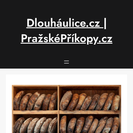
Přeskočit
na
obsah
Dlouháulice.cz |
PražskéPříkopy.cz