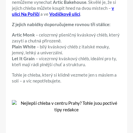
nemůžeme vynechat
Artic Bakehouse
. Skvělé je, že si
jejich chleba můžete koupit hned na dvou místech –
v
ulici Na Poříčí
a ve
Vodičkově ulici
.
Z jejich nabídky doporučujeme rovnou tři stálice:
Artic Monk
– celozrnný pšeničný kváskový chléb, který
zasytí a chutná přirozeně.
Plain White
– bílý kváskový chléb z italské mouky,
jemný, lehký a univerzální.
Let It Grain
– vícezrnný kváskový chléb, ideální pro ty,
kteří mají rádi plnější chuť a strukturu.
Tohle je chleba, který si klidně vezmete jen s máslem a
solí – a víc nepotřebujete.