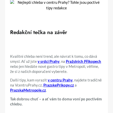
Redakční tečka na závěr
Kvalitní chleba není trend, ale návrat k tomu, co dává
smysl. Ať už jste
v srdci Prahy
, na
Pražských Příkopech
nebo jen hledáte nové gastro tipy v Metropoli, věříme,
že si z našich doporučení vyberete.
Další tipy, kam vyrazit
v centru Prahy
, najdete tradičně
na VcentruPrahy.cz,
PrazskePrikopy.cz
a
PrazskaMetropole.cz
.
Tak dobrou chuť – a ať vám to doma voní po poctivém
chlebu.