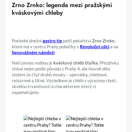
Zrno Zrnko: legenda mezi pražskými
kváskovými chleby
Poslední dnešní
gastro tip
patří pekařství
Zrno Zrnko
,
které má v centru Prahy pobočky v
Revoluční ulici
a na
Senovážném náměstí
.
Naší jasnou volbou je
kváskový chléb čtyřka
. Přezdívku
získal nejen podle původu z Prahy 4, ale hlavně díky
složení ze čtyř druhů mouky – speciálky, chlebové,
celozrnné a žitné. Výsledkem je chléb s výraznou chutí,
skvělou trvanlivostí a charakterem, který si
zapamatujete.