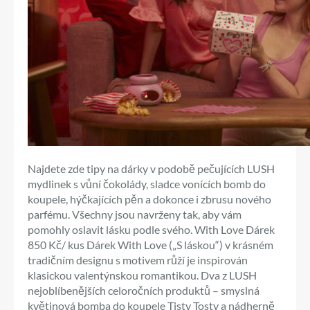
Najdete zde tipy na dárky v podobě pečujících LUSH
mydlinek s vůní čokolády, sladce vonících bomb do
koupele, hýčkajících pěn a dokonce i zbrusu nového
parfému. Všechny jsou navrženy tak, aby vám
pomohly oslavit lásku podle svého. With Love Dárek
850 Kč/ kus Dárek With Love („S láskou“) v krásném
tradičním designu s motivem růží je inspirován
klasickou valentýnskou romantikou. Dva z LUSH
nejoblíbenějších celoročních produktů – smyslná
květinová bomba do koupele Tisty Tosty a nádherně