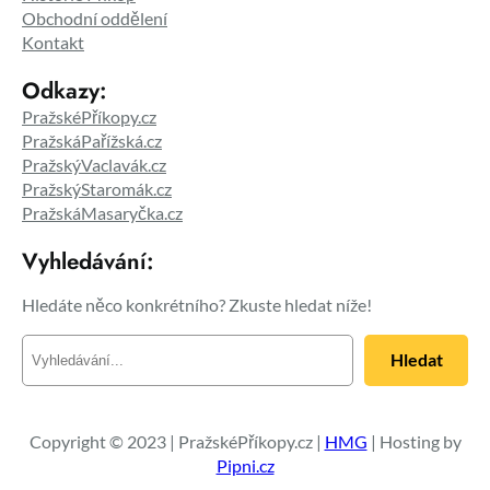
Obchodní oddělení
Kontakt
Odkazy:
PražskéPříkopy.cz
PražskáPařížská.cz
PražskýVaclavák.cz
PražskýStaromák.cz
PražskáMasaryčka.cz
Vyhledávání:
Hledáte něco konkrétního? Zkuste hledat níže!
H
Hledat
l
e
d
a
Copyright © 2023 | PražskéPříkopy.cz |
HMG
| Hosting by
t
Pipni.cz