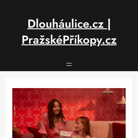
Přeskočit
na
obsah
Dlouháulice.cz |
PražskéPříkopy.cz