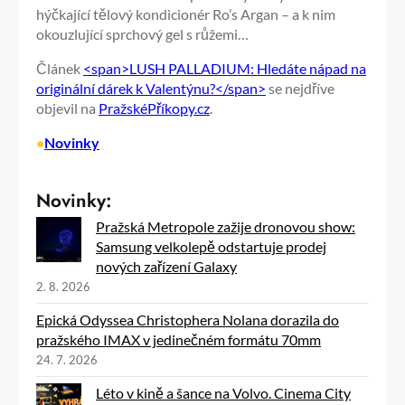
hýčkající tělový kondicionér Ro’s Argan – a k nim
okouzlující sprchový gel s růžemi…
Článek
<span>LUSH PALLADIUM: Hledáte nápad na
originální dárek k Valentýnu?</span>
se nejdříve
objevil na
PražskéPříkopy.cz
.
•
Novinky
Novinky:
Pražská Metropole zažije dronovou show:
Samsung velkolepě odstartuje prodej
nových zařízení Galaxy
2. 8. 2026
Epická Odyssea Christophera Nolana dorazila do
pražského IMAX v jedinečném formátu 70mm
24. 7. 2026
Léto v kině a šance na Volvo. Cinema City