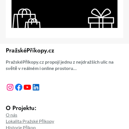
PražskéPříkopy.cz
PražskéPříkopy.cz propojí jednu z nejdražších ulic na
světě v reálném i online prostoru…
Instagram
Facebook
YouTube
LinkedIn
O Projektu:
O nás
Lokalita Pražské Příkopy
Historie Příkop