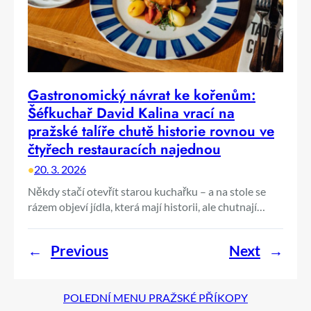
Gastronomický návrat ke kořenům:
Šéfkuchař David Kalina vrací na
pražské talíře chutě historie rovnou ve
čtyřech restauracích najednou
•
20. 3. 2026
Někdy stačí otevřít starou kuchařku – a na stole se
rázem objeví jídla, která mají historii, ale chutnají…
←
Previous
Next
→
POLEDNÍ MENU PRAŽSKÉ PŘÍKOPY