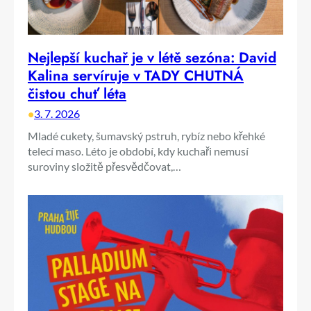
Nejlepší kuchař je v létě sezóna: David
Kalina servíruje v TADY CHUTNÁ
čistou chuť léta
•
3. 7. 2026
Mladé cukety, šumavský pstruh, rybíz nebo křehké
telecí maso. Léto je období, kdy kuchaři nemusí
suroviny složitě přesvědčovat,…