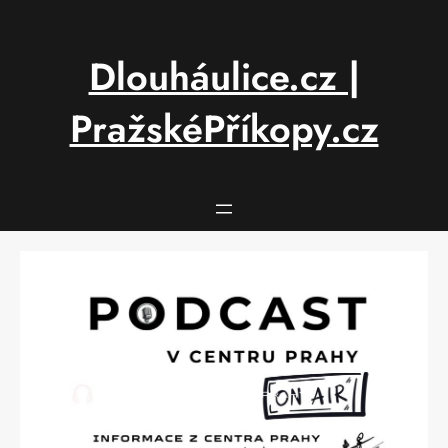
Přeskočit
na
obsah
Dlouháulice.cz |
PražskéPříkopy.cz