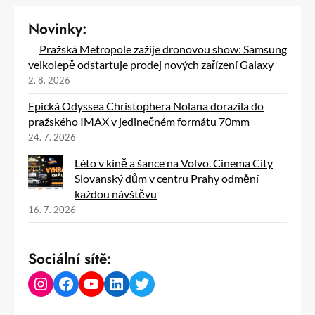
Novinky:
Pražská Metropole zažije dronovou show: Samsung
velkolepě odstartuje prodej nových zařízení Galaxy
2. 8. 2026
Epická Odyssea Christophera Nolana dorazila do
pražského IMAX v jedinečném formátu 70mm
24. 7. 2026
Léto v kině a šance na Volvo. Cinema City
Slovanský dům v centru Prahy odmění
každou návštěvu
16. 7. 2026
Sociální sítě:
Instagram
Facebook
YouTube
LinkedIn
Twitter