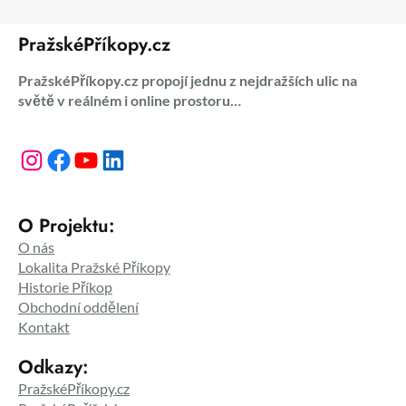
PražskéPříkopy.cz
PražskéPříkopy.cz propojí jednu z nejdražších ulic na
světě v reálném i online prostoru…
Instagram
Facebook
YouTube
LinkedIn
O Projektu:
O nás
Lokalita Pražské Příkopy
Historie Příkop
Obchodní oddělení
Kontakt
Odkazy:
PražskéPříkopy.cz